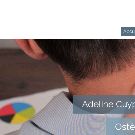
Accue
Adeline Cuyp
Osté