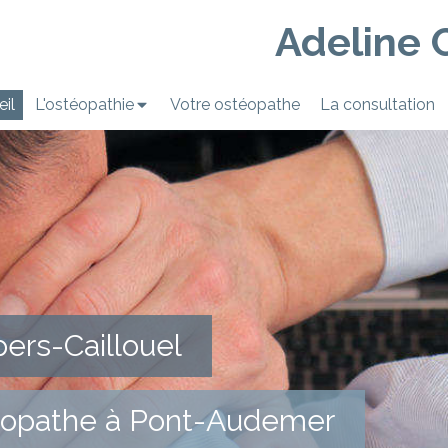
Adeline 
il
L'ostéopathie
Votre ostéopathe
La consultation
ers-Caillouel
opathe à Pont-Audemer