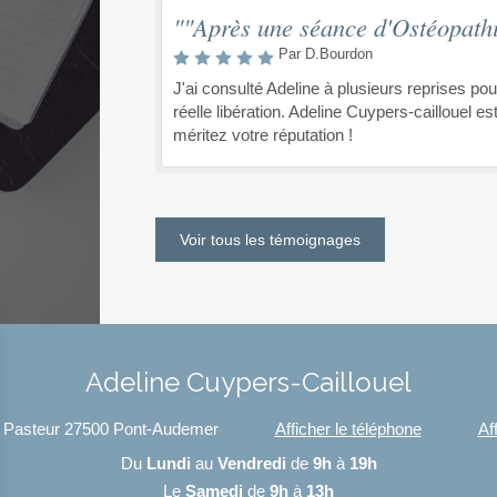
""Après une séance d'Ostéopathi
Par D.Bourdon
J'ai consulté Adeline à plusieurs reprises po
réelle libération. Adeline Cuypers-caillouel e
méritez votre réputation !
Voir tous les témoignages
Adeline Cuypers-Caillouel
 Pasteur
27500
Pont-Audemer
Afficher le téléphone
Af
Du
Lundi
au
Vendredi
de
9h
à
19h
Le
Samedi
de
9h
à
13h