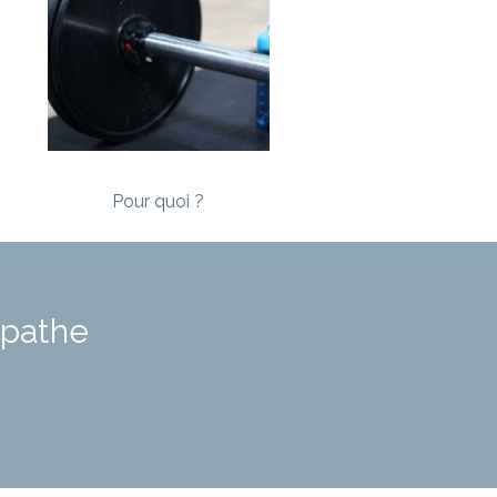
Pour quoi ?
opathe